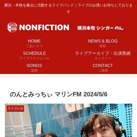
横浜・本牧を拠点に活動するライブバンド｜ライブのお誘いお待ちしておりま
す
HOME
NEWS & BLOG
ごあいさつ
投稿
SCHEDULE
ライブアーカイブ・出演実績
ライブスケジュール
キャラリー
SONGS
CONTACT
楽曲
ご連絡
のんとみっちぃ マリンFM 2024/5/6
ライブレポ