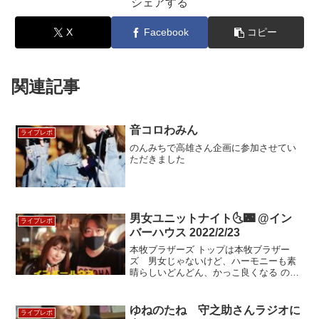
シェアする
X
Facebook
コピー
関連記事
音コロわみん
ライブレポ
のんみちで高雄さん企画に参加させてい
ただきました
男女ユニットナイト🌜🌃 @イン
ライブレポ
バーハウス 2022/2/23
本牧ブラザーズ トップは本牧ブラザー
ズ 男女じゃないけど、ハーモニーも素
晴らしいどんどん、かっこ良くなる のん
とみっちぃ やりきりました アッチェレラ
ンド お揃いのハミングバードでかっこよ
い！カバーに驚き‼凄く良い RY…
ゆねのたね 守之助さんラジオに
ライブレポ