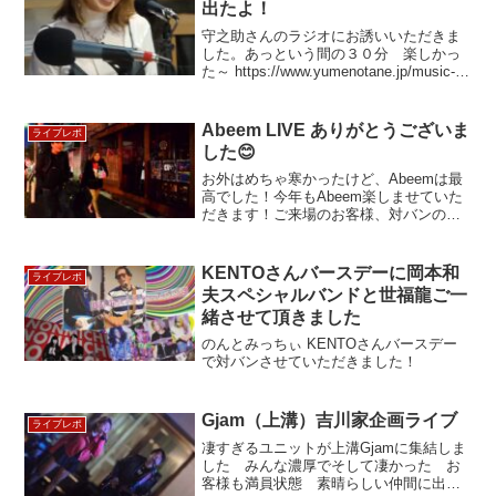
出たよ！
守之助さんのラジオにお誘いいただきま
した。あっという間の３０分 楽しかっ
た～ https://www.yumenotane.jp/music-is-
love DSC_1398
Abeem LIVE ありがとうございま
ライブレポ
した😊
お外はめちゃ寒かったけど、Abeemは最
高でした！今年もAbeem楽しませていた
だきます！ご来場のお客様、対バンの皆
様ありがとうございました！新しい出会
いもありました！マスター、スタッフの
みなさまもありがとうございました…
KENTOさんバースデーに岡本和
ライブレポ
夫スペシャルバンドと世福龍ご一
緒させて頂きました
のんとみっちぃ KENTOさんバースデー
で対バンさせていただきました！
Gjam（上溝）吉川家企画ライブ
ライブレポ
凄すぎるユニットが上溝Gjamに集結しま
した みんな濃厚でそして凄かった お
客様も満員状態 素晴らしい仲間に出会