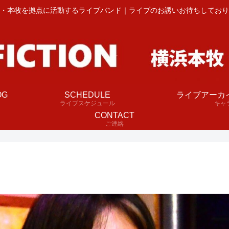
・本牧を拠点に活動するライブバンド｜ライブのお誘いお待ちしており
OG
SCHEDULE
ライブアーカ
ライブスケジュール
キャ
CONTACT
ご連絡