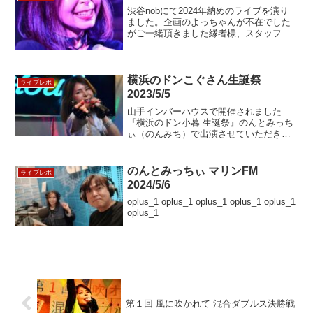
渋谷nobにて2024年納めのライブを演り
ました。企画のよっちゃんが不在でした
がご一緒頂きました縁者様、スタッフの
皆様、この機会を頂けてとても感謝して
おります。たくさんの声援で盛り上げて
頂きとても楽しく演奏できました。あ…
横浜のドンこぐさん生誕祭
ライブレポ
2023/5/5
山手インバーハウスで開催されました
『横浜のドン小暮 生誕祭』のんとみっち
ぃ（のんみち）で出演させていただきま
した！
のんとみっちぃ マリンFM
ライブレポ
2024/5/6
oplus_1 oplus_1 oplus_1 oplus_1 oplus_1
oplus_1
第１回 風に吹かれて 混合ダブルス決勝戦