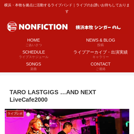
横浜・本牧を拠点に活動するライブバンド｜ライブのお誘いお待ちしておりま
す
HOME
NEWS & BLOG
ごあいさつ
投稿
SCHEDULE
ライブアーカイブ・出演実績
ライブスケジュール
キャラリー
SONGS
CONTACT
楽曲
ご連絡
TARO LASTGIGS …AND NEXT
LiveCafe2000
ライブレポ