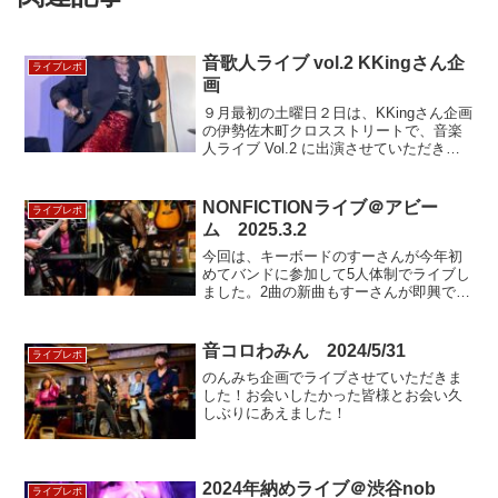
音歌人ライブ vol.2 KKingさん企
ライブレポ
画
９月最初の土曜日２日は、KKingさん企画
の伊勢佐木町クロスストリートで、音楽
人ライブ Vol.2 に出演させていただきま
した！個性と技術、そして人柄も素晴ら
しいそんな出逢いが沢山ありました刺激
的ご来場のお客様いつも本当…
NONFICTIONライブ＠アビー
ライブレポ
ム 2025.3.2
今回は、キーボードのすーさんが今年初
めてバンドに参加して5人体制でライブし
ました。2曲の新曲もすーさんが即興で合
わせてくれてまずはそれなりに形ができ
たかなぁと思っています。やはりキーボ
ードが入ると音の厚みが違いますね。
音コロわみん 2024/5/31
ライブレポ
毎…
のんみち企画でライブさせていただきま
した！お会いしたかった皆様とお会い久
しぶりにあえました！
2024年納めライブ＠渋谷nob
ライブレポ