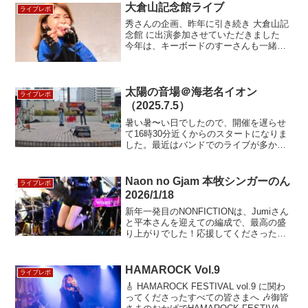
ると安心感 トライアスロンや …
大倉山記念館ライブ
ライブレポ
秀さんの企画、昨年に引き続き 大倉山記
念館 に出演参加させていただきました
今年は、キーボードのすーさんも一緒
に、『のんみちすー』での参加です。お
客様も、沢山お越しいただき嬉しかっ
た！ありがとうございました。写真もプ
ロに…
太陽の音場＠海老名イオン
ライブレポ
（2025.7.5）
暑い暑〜い日でしたので、開催を遅らせ
て16時30分近くからのスタートになりま
した。最近はバンドでのライブが多かっ
たので、ギターの音をよーく聴いて丁寧
に歌う事に集中しました。1つ1つのステ
ージで学ばせてもらっています。 企…
Naon no Gjam 本牧シンガーのん
ライブレポ
2026/1/18
新年一発目のNONFICTIONは、Jumiさん
と平本さんを迎えての編成で、最高の盛
り上がりでした！応援してくださった皆
様、感謝です2026年も宜しくお願いいた
します
HAMAROCK Vol.9
ライブレポ
🎸 HAMAROCK FESTIVAL vol.9 に関わ
ってくださったすべての皆さまへ 🎶御皆