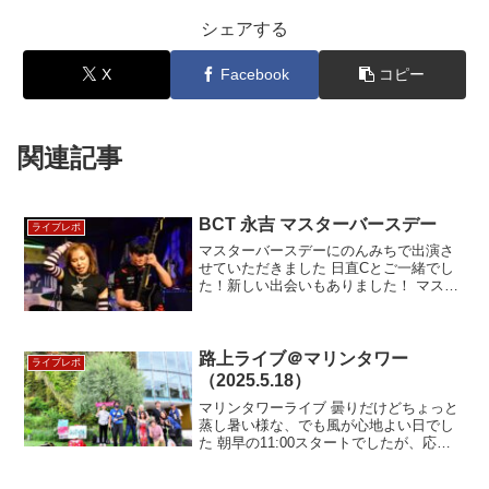
シェアする
X
Facebook
コピー
関連記事
BCT 永吉 マスターバースデー
ライブレポ
マスターバースデーにのんみちで出演さ
せていただきました 日直Cとご一緒でし
た！新しい出会いもありました！ マスタ
ー来年も宜しくお願いいたします
toochan 写真と応援に感謝
路上ライブ＠マリンタワー
ライブレポ
（2025.5.18）
マリンタワーライブ 曇りだけどちょっと
蒸し暑い様な、でも風が心地よい日でし
た 朝早の11:00スタートでしたが、応援
にかけつけて下さった皆様ありがとうご
ざいました やっぱり知っているお顔を見