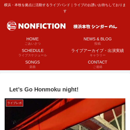
横浜・本牧を拠点に活動するライブバンド｜ライブのお誘いお待ちしておりま
す
HOME
NEWS & BLOG
ごあいさつ
投稿
SCHEDULE
ライブアーカイブ・出演実績
ライブスケジュール
キャラリー
SONGS
CONTACT
楽曲
ご連絡
Let’s Go Honmoku night!
ライブレポ