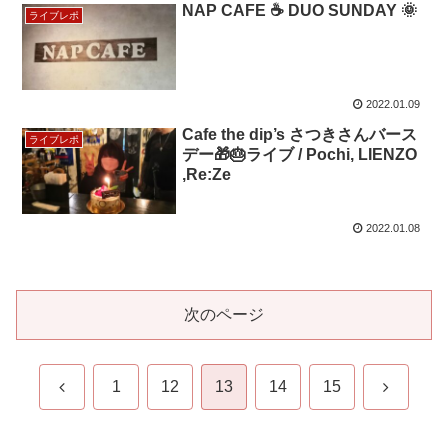
NAP CAFE ☕ DUO SUNDAY 🌞
ライブレポ
2022.01.09
Cafe the dip’s さつきさんバース
ライブレポ
デー🎁🎂ライブ / Pochi, LIENZO
,Re:Ze
2022.01.08
次のページ
前
次
1
12
13
14
15
へ
へ