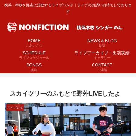
横浜・本牧を拠点に活動するライブバンド｜ライブのお誘いお待ちしておりま
す
HOME
NEWS & BLOG
ごあいさつ
投稿
SCHEDULE
ライブアーカイブ・出演実績
ライブスケジュール
キャラリー
SONGS
CONTACT
楽曲
ご連絡
スカイツリーのふもとで野外LIVEしたよ
ライブレポ