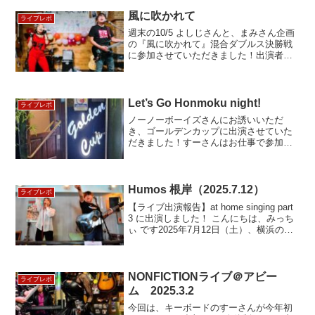
風に吹かれて
ライブレポ
週末の10/5 よしじさん‍と、まみさん‍企画
の『風に吹かれて』混合ダブルス決勝戦
に参加させていただきました！出演者の
皆様、ご来場のお客様、お店のスタッフ
様 が一体となったすんばらしいイベント
でした！沢山準備もしていただ…
Let’s Go Honmoku night!
ライブレポ
ノーノーボーイズさんにお誘いいただ
き、ゴールデンカップに出演させていた
だきました！すーさんはお仕事で参加で
きず、、残念 さすがノーノーボーイ
ズ、満席立見状態で、めちゃ盛り上がり
でした！ありがとうございました
Humos 根岸（2025.7.12）
ライブレポ
【ライブ出演報告】at home singing part
3 に出演しました！ こんにちは、みっち
ぃ です2025年7月12日（土）、横浜の
Humosで開催された「at home singing
part 3」 に出演…
NONFICTIONライブ＠アビー
ライブレポ
ム 2025.3.2
今回は、キーボードのすーさんが今年初