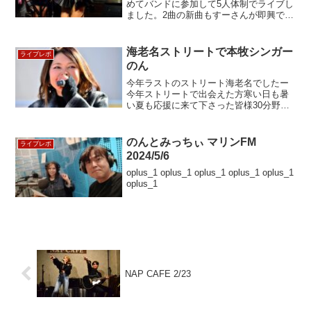
めてバンドに参加して5人体制でライブし
ました。2曲の新曲もすーさんが即興で合
わせてくれてまずはそれなりに形ができ
たかなぁと思っています。やはりキーボ
ードが入ると音の厚みが違いますね。
海老名ストリートで本牧シンガー
ライブレポ
毎…
のん
今年ラストのストリート海老名でしたー
今年ストリートで出会えた方寒い日も暑
い夏も応援に来て下さった皆様30分野外
で立って音楽を聴くのって結構疲れると
思う、、、皆様の温かさを、心の中に大
切にとっておきたいと思います 今年1
のんとみっちぃ マリンFM
ライブレポ
年…
2024/5/6
oplus_1 oplus_1 oplus_1 oplus_1 oplus_1
oplus_1
NAP CAFE 2/23