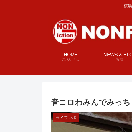
横浜
HOME
NEWS & BL
ごあいさつ
投稿
音コロわみんでみっち
ライブレポ