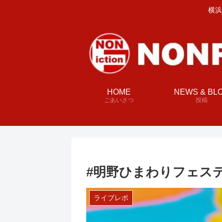
横浜
HOME
NEWS & BL
ごあいさつ
投稿
#明野ひまわりフェス
ライブレポ