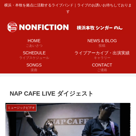
横浜・本牧を拠点に活動するライブバンド｜ライブのお誘いお待ちしておりま
す
HOME
NEWS & BLOG
ごあいさつ
投稿
SCHEDULE
ライブアーカイブ・出演実績
ライブスケジュール
キャラリー
SONGS
CONTACT
楽曲
ご連絡
NAP CAFE LIVE ダイジェスト
ミュージックビデオ