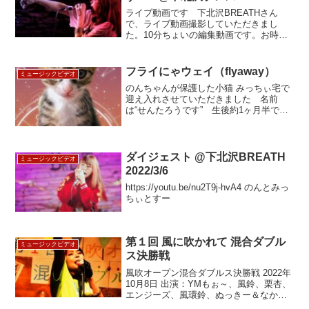
ライブ動画です 下北沢BREATHさん
で、ライブ動画撮影していただきまし
た。10分ちょいの編集動画です。お時間
ある時にご覧いただけたら幸いです
フライにゃウェイ（flyaway）
ミュージックビデオ
のんちゃんが保護した小猫 みっちぃ宅で
迎え入れさせていただきました 名前
は“せんたろうです” 生後約1ヶ月半で
す。大切に育てたいと思います。宜しく
お願いいたします。
https://youtu.be/hQvN_ABtG6…
ダイジェスト @下北沢BREATH
ミュージックビデオ
2022/3/6
https://youtu.be/nu2T9j-hvA4 のんとみっ
ちぃとすー
第１回 風に吹かれて 混合ダブル
ミュージックビデオ
ス決勝戦
風吹オープン混合ダブルス決勝戦 2022年
10月8日 出演：YMもぉ～、風鈴、栗杏、
エンジーズ、風環鈴、ぬっきー＆なか、
のんとみっちぃ