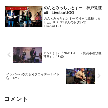
のんとみっちぃとすー 神戸遠征
ミュージックビデオ
🚅 LivebarUGO
のんとみっちぃとすーで神戸に遠征しま
した。K.KINGさんのお誘いで
LivebarUGO
11/21（日）『NAP CAFE（横浜市都筑区
荏田）』13:00～
インバーハウス🎸🎤フライデーナイト
🌜 12/3
コメント