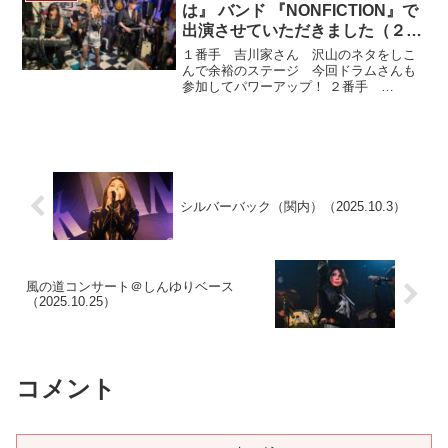
は』 バンド 『NONFICTION』で
出演させていただきました（２年
以上ぶり）😆🤘✨
１番手 吉川家さん 沢山のネタをしこ
んで余裕のステージ 今回ドラムさんも
参加してパワーアップ！ ２番手
NONFICTION ちょっと練習不足はしかた
ない。とにかく楽しかった。２年ぶりの
５名そろってのステージは心にくるも…
シルバーバック（関内）（2025.10.3）
風の道コンサート＠しんゆりベース
（2025.10.25）
コメント