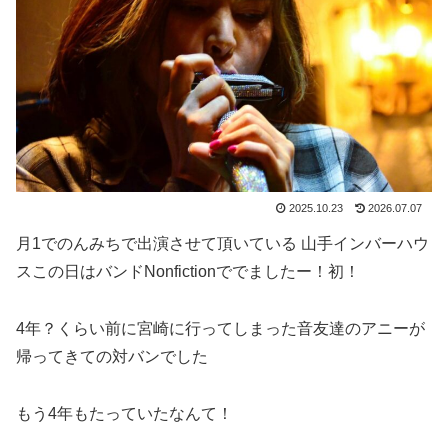
2025.10.23
2026.07.07
月1でのんみちで出演させて頂いている 山手インバーハウ
スこの日はバンドNonfictionででましたー！初！
4年？くらい前に宮崎に行ってしまった音友達のアニーが
帰ってきての対バンでした
もう4年もたっていたなんて！