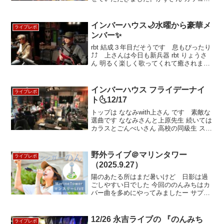
イ！ あんな素敵な69って憧れます
インバーハウス🌙水曜から豪華メ
ライブレポ
ンバー✨
rbt 結成３年目だそうです 息もぴったり
⤴⤴ 上さんは今日も新兵器 rbt りょうさ
ん 明るく楽しく歌ってくれて癒されます
rbt しほさん 去年NAP cafe でご一緒し
ていらい、、、事故にあったらしい復活
できてよ…
インバーハウス フライデーナイ
ライブレポ
ト🌜12/17
トップは ななみwith上さん です 素敵な
選曲です ななみさんと上原先生 続いては
カラスとごんべいさん 高校の同級生 スゴ
ーい‍ 軽快な演奏曲はオリジナルのフォ
ーク カラスとごんべいさん 台湾のかずさ
ん ご家族とはな…
野外ライブ＠マリンタワー
ライブレポ
（2025.9.27）
陽のあたる所はまだ暑いけど 日影は過
ごしやすい日でした 今回ののんみちはカ
バー曲を多めにやってみましたー サプラ
イズな事に 昔お世話になった方々がちら
ほらいらして、、何だか小娘に戻った様
な気持ちになって泣きそうでした 色…
12/26 永吉ライブの 『のんみち
ライブレポ