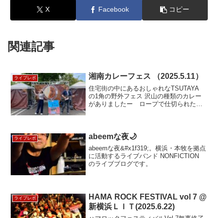
X
Facebook
コピー
関連記事
湘南カレーフェス （2025.5.11）
ライブレポ
住宅街の中にあるおしゃれなTSUTAYA
の1角の野外フェス 沢山の種類のカレー
がありましたー ロープで仕切られたス
テージでは大道芸や、バスケ？のパフォ
ーマンス等ありました！！野外での演奏
は1人でも聞いて下さる方がいれば…
abeemな夜🌙
ライブレポ
abeemな夜&#x1f319;。横浜・本牧を拠点
に活動するライブバンド NONFICTION
のライブブログです。
HAMA ROCK FESTIVAL vol 7 @
ライブレポ
新横浜ＬＩＴ(2025.6.22)