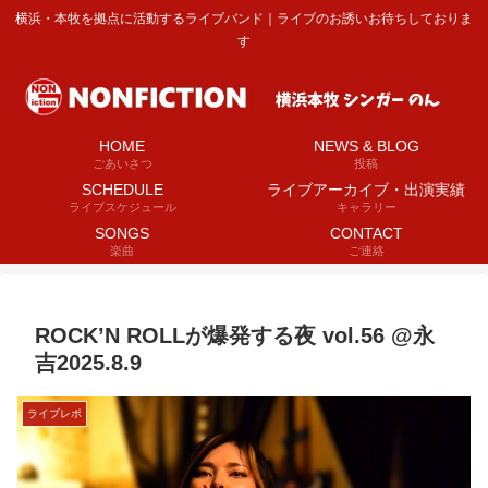
横浜・本牧を拠点に活動するライブバンド｜ライブのお誘いお待ちしておりま
す
HOME
NEWS & BLOG
ごあいさつ
投稿
SCHEDULE
ライブアーカイブ・出演実績
ライブスケジュール
キャラリー
SONGS
CONTACT
楽曲
ご連絡
ROCK’N ROLLが爆発する夜 vol.56 @永
吉2025.8.9
ライブレポ