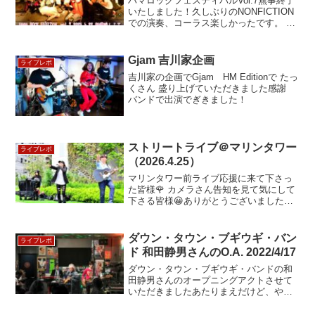
ハマロックフェスティバルVol.7無事終了
いたしました！久しぶりのNONFICTION
での演奏、コーラス楽しかったです。 す
べての方々に感謝！NONFICTIONメンバ
ーに感謝です。 By すー NONFICTION
とい…
Gjam 吉川家企画
ライブレポ
吉川家の企画でGjam HM Editionで たっ
くさん 盛り上げていただきました感謝
バンドで出演でぎきました！
ストリートライブ＠マリンタワー
ライブレポ
（2026.4.25）
マリンタワー前ライブ応援に来て下さっ
た皆様🌹 カメラさん告知を見て気にして
下さる皆様😀ありがとうございました🙇
風の気持ちい〜日でした色々凹む事もあ
りますが、貴重な時間を共有できるって
素晴らしい😄晴れやかな気持ちになりま
ダウン・タウン・ブギウギ・バン
ライブレポ
した🎉また頑張れるみっ...
ド 和田静男さんのO.A. 2022/4/17
ダウン・タウン・ブギウギ・バンドの和
田静男さんのオープニングアクトさせて
いただきましたあたりまえだけど、やっ
ぱり流石でした